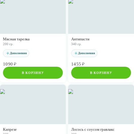
Мясная тарелка
Антипасти
200 гр.
340 гр.
Дополнения
Дополнения
1090
₽
1455
₽
В КОРЗИНУ
В КОРЗИНУ
Капрезе
Лосось с соусом гравлакс